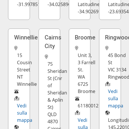
-31.997851
-34.025896
Latitudine:
Latitudine
-34.902691
-23.6935
Winnellie
Cairns
Broome
Ringwoo
City
15
Unit 3,
45 Bond
Cousin
3 Farrell
St
75
Street
St.
VIC 3134
Sheridan
NT
WA
Ringwoo
St (Cnr
Winnellie
6725
of
Broome
Vedi
Sheridan
sulla
& Aplin
Vedi
611800121421
mappa
St)
sulla
QLD
mappa
Vedi
Longitudi
4870
sulla
145.2201
Cairns