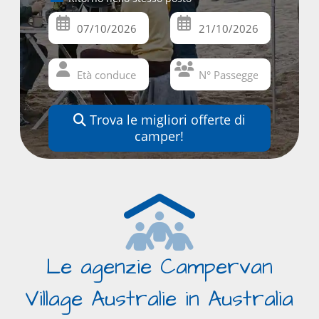
Trova le migliori offerte di
camper!
Le agenzie Campervan
Village Australie in Australia