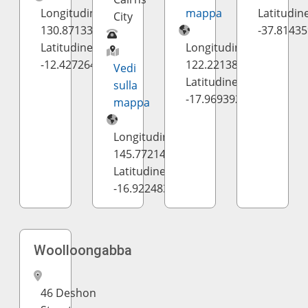
Longitudine:
mappa
Latitudine
City
130.87133
-37.8143
Latitudine:
Longitudine:
-12.427264
122.221386
Vedi
Latitudine:
sulla
-17.969392
mappa
Longitudine:
145.772148
Latitudine:
-16.922483
Woolloongabba
46 Deshon