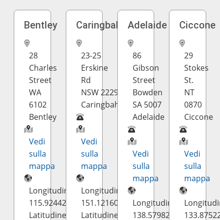
Bentley
Caringbah
Adelaide
Ciccone
28
23-25
86
29
Charles
Erskine
Gibson
Stokes
Street
Rd
Street
St.
WA
NSW 2229
Bowden
NT
6102
Caringbah
SA 5007
0870
Bentley
Adelaide
Ciccone
Vedi
Vedi
sulla
sulla
Vedi
Vedi
mappa
mappa
sulla
sulla
mappa
mappa
Longitudine:
Longitudine:
115.924425
151.121607
Longitudine:
Longitudi
Latitudine:
Latitudine:
138.579829
133.8752