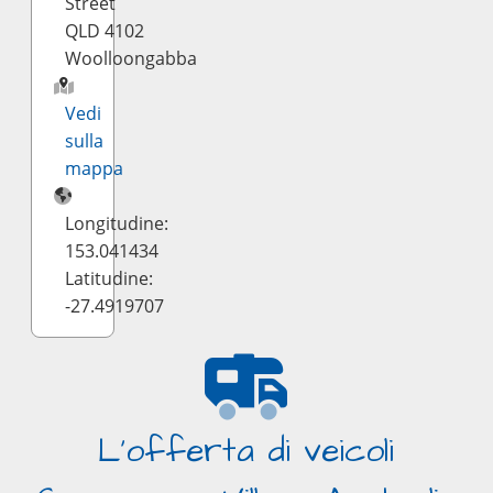
Street
QLD 4102
Woolloongabba
Vedi
sulla
mappa
Longitudine:
153.041434
Latitudine:
-27.4919707
L'offerta di veicoli