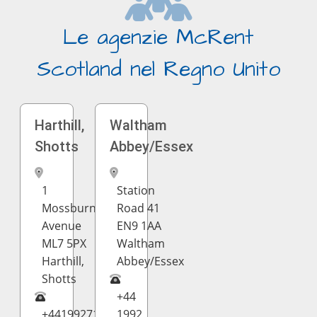
Le agenzie McRent
Scotland nel Regno Unito
Harthill,
Waltham
Shotts
Abbey/Essex
1
Station
Mossburn
Road 41
Avenue
EN9 1AA
ML7 5PX
Waltham
Harthill,
Abbey/Essex
Shotts
+44
+441992713398
1992