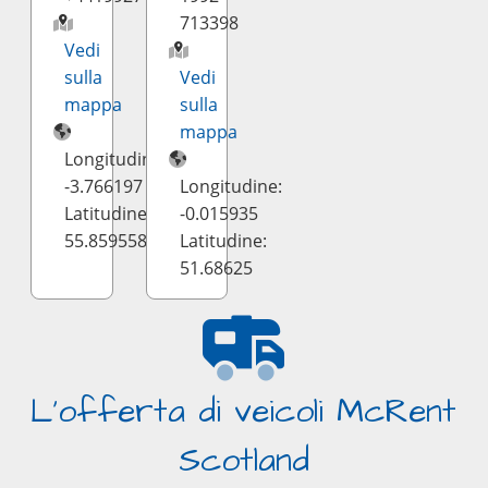
713398
Vedi
sulla
Vedi
mappa
sulla
mappa
Longitudine:
-3.766197
Longitudine:
Latitudine:
-0.015935
55.859558
Latitudine:
51.68625
L'offerta di veicoli McRent
Scotland