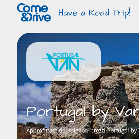
Have a Road Trip!
Portugal by Va
Approfittate dei migliori prezzi Portugal by