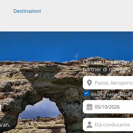
Destinazioni
Cercate un camper in
partner di noleggio 
Ritorno nello stesso 
n
 Van.