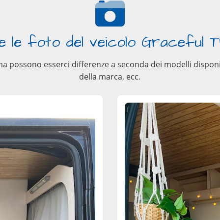
e le foto del veicolo Graceful T
, ma possono esserci differenze a seconda dei modelli disponib
della marca, ecc.