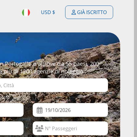
USD $
GIÀ ISCRITTO
$
ENGLISH
$
ESPAÑOL
£
DEUTSCH
 Portogallo o altrove tra 55 paesi, 200
€
FRANÇAIS
e più di 1200 agenzie di noleggio
F
PORTUGUÊS
$
NEDERLANDSE
posto
$
ITALIANO
R