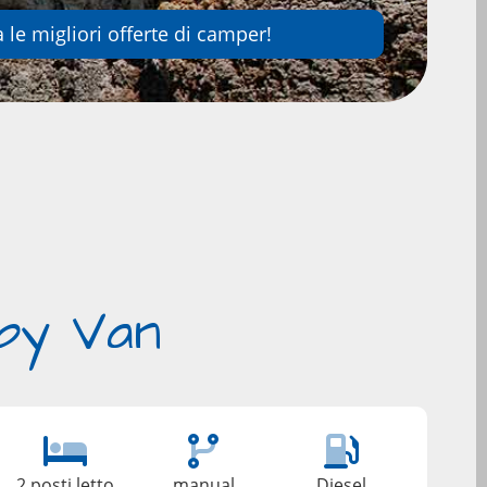
 le migliori offerte di camper!
 by Van
2 posti letto
manual
Diesel