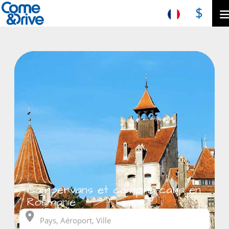
$
Campervans et camping-cars en
Roumanie