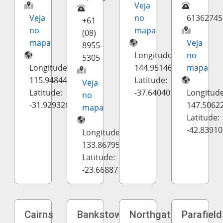
Veja
Veja
no
61362745
+61
no
mapa
(08)
mapa
Veja
8955-
Longitude:
no
5305
Longitude:
144.951469
mapa
115.9484409,92
Latitude:
Veja
Latitude:
-37.640409
Longitude
no
-31.9293266
147.5062
mapa
Latitude:
-42.8391
Longitude:
133.867956
Latitude:
-23.668877
Cairns
Bankstown
Northgate
Parafield