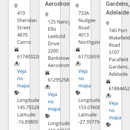
Aerodrome
Gardens,
Adelaide
419
733A
Sheridan
Nudgee
125 Nancy
Street
Road
Ellis
740 Port
4870
4013
Leebold
Wakefiel
Cairns
Northgate
Drive
Road
2200
5107
61740322611
61732659240
Bankstown
Parafield
Aerodrome
Gardens,
Veja
Veja
Adelaide
no
no
61295258275
mapa
mapa
61884452
Veja
Longitude:
Longitude:
no
Veja
145.755282
153.076063
mapa
no
Latitude:
Latitude:
mapa
-16.898051
-27.397794
Longitude: