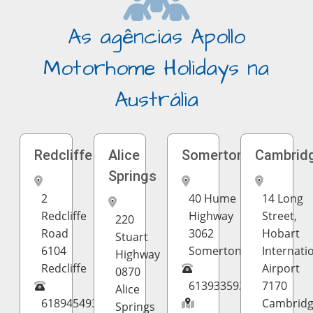
As agências Apollo
Motorhome Holidays na
Austrália
Redcliffe
Alice
Somerton
Cambrid
Springs
2
40 Hume
14 Long
Redcliffe
Highway
Street,
220
Road
3062
Hobart
Stuart
6104
Somerton
Internati
Highway
Redcliffe
Airport
0870
61393359200
7170
Alice
61894549360
Cambrid
Springs