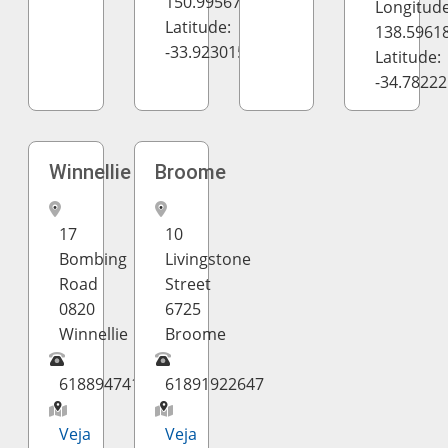
150.9956798
Longitude
Latitude:
138.5961
-33.923015
Latitude:
-34.7822
Winnellie
Broome
17
10
Bombing
Livingstone
Road
Street
0820
6725
Winnellie
Broome
61889474140
61891922647
Veja
Veja