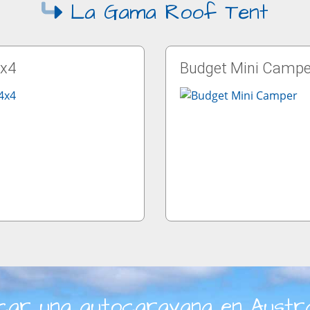
La Gama Roof Tent
4x4
Budget Mini Campe
car una autocaravana en Austra