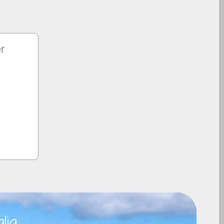
r
lia