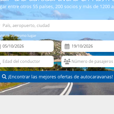
ugar entre otros 55 países, 200 socios y más de 1200 a
Volver al mismo lugar
¡Encontrar las mejores ofertas de autocaravanas!