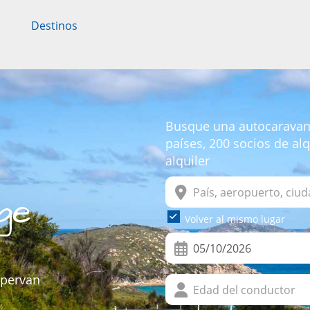
Destinos
Busque una autocaravana 
países, 200 socios de al
alquiler
ge
Volver al mismo lugar
mpervan