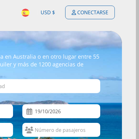
USD $
CONECTARSE
$
ENGLISH
$
ESPAÑOL
£
en Australia o en otro lugar entre 55
DEUTSCH
quiler y más de 1200 agencias de
€
FRANÇAIS
F
PORTUGUÊS
$
NEDERLANDSE
$
ITALIANO
R