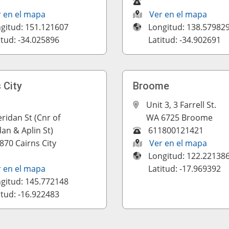
r en el mapa
Ver en el mapa
gitud: 151.121607
Longitud: 138.57982
itud: -34.025896
Latitud: -34.902691
 City
Broome
Unit 3, 3 Farrell St.
ridan St (Cnr of
WA 6725 Broome
an & Aplin St)
611800121421
870 Cairns City
Ver en el mapa
Longitud: 122.22138
r en el mapa
Latitud: -17.969392
gitud: 145.772148
itud: -16.922483