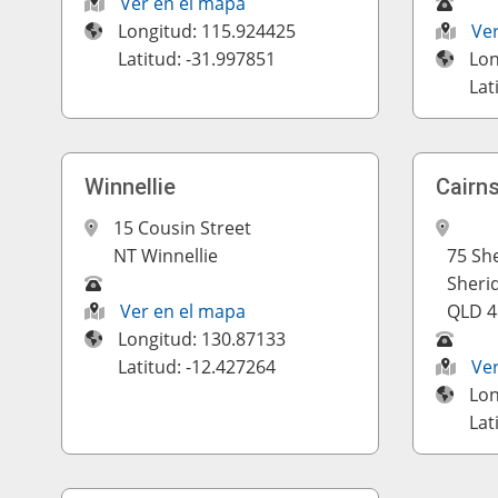
Ver en el mapa
Longitud: 115.924425
Ve
Latitud: -31.997851
Lon
Lat
Winnellie
Cairns
15 Cousin Street
NT Winnellie
75 She
Sherid
Ver en el mapa
QLD 4
Longitud: 130.87133
Latitud: -12.427264
Ve
Lon
Lat