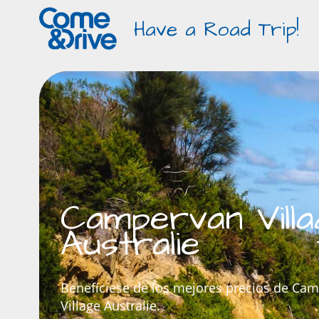
Have a Road Trip!
Campervan Villa
Australie
Benefíciese de los mejores precios de Ca
Village Australie.