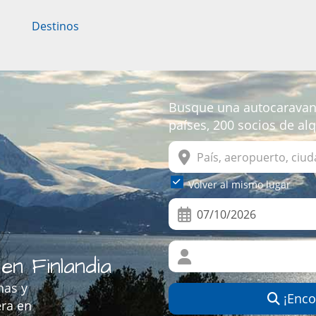
Destinos
Busque una autocaravana
países, 200 socios de al
Volver al mismo lugar
n Finlandia
nas y
¡Encon
era en