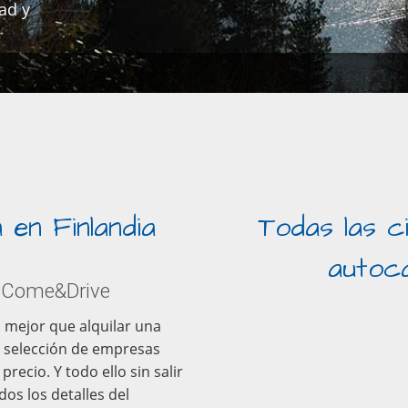
ad y
 en Finlandia
Todas las c
autoca
on Come&Drive
a mejor que alquilar una
 selección de empresas
recio. Y todo ello sin salir
os los detalles del