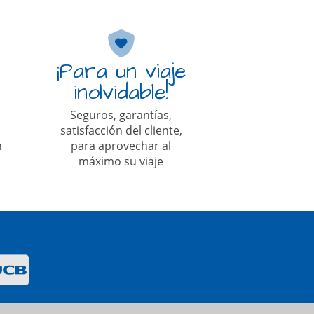
¡Para un viaje
inolvidable!
Seguros, garantías,
satisfacción del cliente,
n
para aprovechar al
máximo su viaje