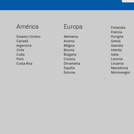
América
Europa
Finlandia
Francia
Estados Unidos
Alemania
Hungría
Canadá
Austria
Grecia
Argentina
Bélgica
Islandia
Chile
Bosnia
Irlanda
Cuba
Bulgaria
Italia
Perú
Croacia
Letonia
Costa Rica
Dinamarca
Lituania
España
Macedonia
Estonia
Montenegro