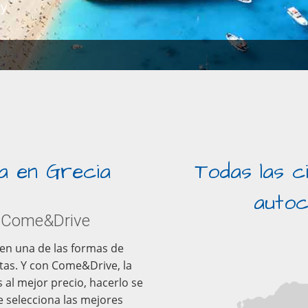
 y
na en Grecia
Todas las c
autoc
on Come&Drive
 en una de las formas de
tas. Y con Come&Drive, la
 al mejor precio, hacerlo se
e selecciona las mejores