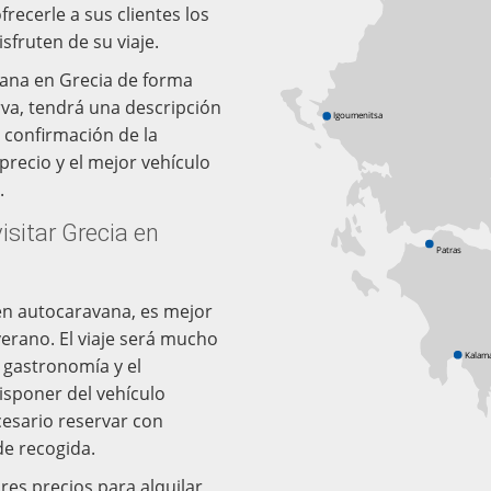
recerle a sus clientes los
sfruten de su viaje.
ana en Grecia de forma
rva, tendrá una descripción
Igoumenitsa
a confirmación de la
precio y el mejor vehículo
.
isitar Grecia en
Patras
 en autocaravana, es mejor
verano. El viaje será mucho
Kalam
a gastronomía y el
isponer del vehículo
cesario reservar con
de recogida.
es precios para alquilar