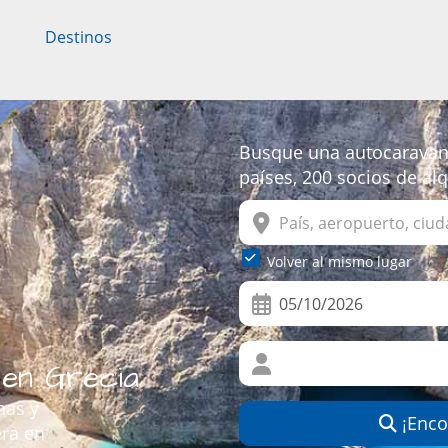
Destinos
Busque una autocaravana
países, 200 socios de al
Volver al mismo lugar
en Grecia
nas y
¡Encon
era en