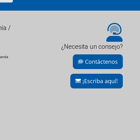
ía /
¿Necesita un consejo?
landa
Contáctenos
¡Escriba aquí!