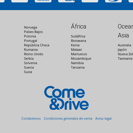
África
Ocean
Noruega
Países Bajos
Asia
Polonia
Sudáfrica
Portugal
Botswana
República Checa
Kenia
Australia
Rumania
Malawi
Japón
Reino Unido
Marruecos
Nueva Ze
Serbia
Mozambique
Tasmania
Solvenia
Namibia
Suecia
Tanzania
Suiza
Contáctenos
-
Condiciones generales de venta
-
Aviso legal