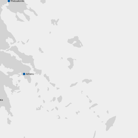
Thessaloniki
Athens
ata