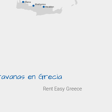
Chania
Rhethymno
Heraklion
ravanas en Grecia
Rent Easy Greece