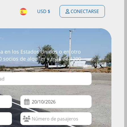
USD $
CONECTARSE
$
ENGLISH
$
ESPAÑOL
£
 en los Estados Unidos o en otro
DEUTSCH
00 socios de alquiler y más de 1200
€
FRANÇAIS
F
PORTUGUÊS
$
NEDERLANDSE
$
ITALIANO
R