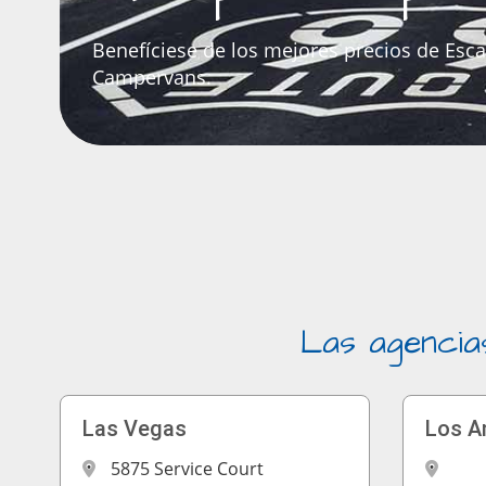
Benefíciese de los mejores precios de Esc
Campervans.
Las agencia
Las Vegas
Los A
5875 Service Court