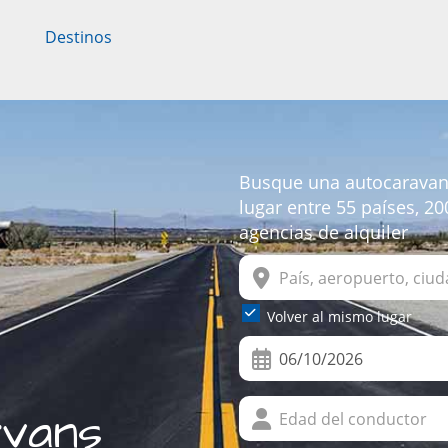
Destinos
Busque una autocaravana
lugar entre 55 países, 2
agencias de alquiler
Volver al mismo lugar
vans