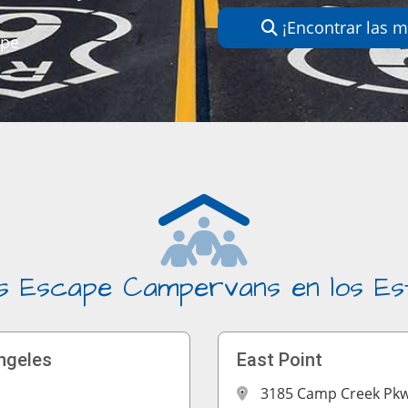
¡Encontrar las m
ape
s Escape Campervans en los Es
ngeles
East Point
3185 Camp Creek Pk