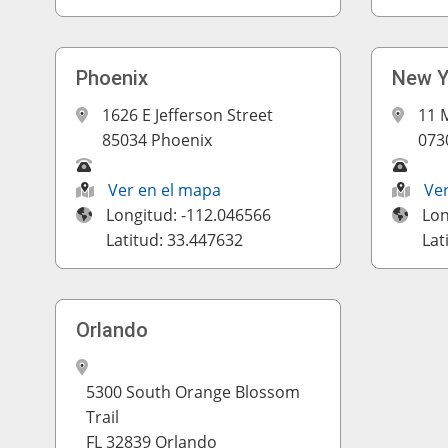
Phoenix
New Y
1626 E Jefferson Street
11 M
85034 Phoenix
073
Ver en el mapa
Ve
Longitud: -112.046566
Lon
Latitud: 33.447632
Lat
Orlando
5300 South Orange Blossom
Trail
FL 32839 Orlando