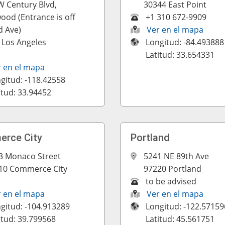
W Century Blvd,
30344 East Point
ood (Entrance is off
+1 310 672-9909
d Ave)
Ver en el mapa
 Los Angeles
Longitud: -84.493888
Latitud: 33.654331
r en el mapa
gitud: -118.42558
itud: 33.94452
rce City
Portland
3 Monaco Street
5241 NE 89th Ave
10 Commerce City
97220 Portland
to be advised
r en el mapa
Ver en el mapa
gitud: -104.913289
Longitud: -122.57159
itud: 39.799568
Latitud: 45.561751