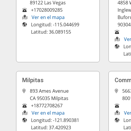
89122 Las Vegas
4858 
+17028009285
Inglew
Ver en el mapa
Bufor
Longitud: -115.044699
90304
Latitud: 36.089155
Ve
Lon
Lat
Milpitas
Comme
893 Ames Avenue
566
CA 95035 Milpitas
800
+18772708267
Ver en el mapa
Ve
Longitud: -121.890381
Lon
Latitud: 37.420923
Lat