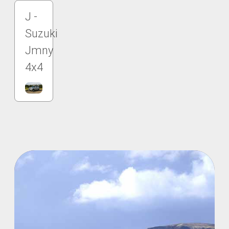
J -
Suzuki
Jmny
4x4