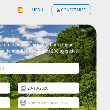
USD $
CONECTARSE
$
ENGLISH
$
ESPAÑOL
£
 en el Reino Unido o en otro lugar
DEUTSCH
ios de alquiler y más de 1200 agencias
€
FRANÇAIS
F
PORTUGUÊS
$
NEDERLANDSE
$
ITALIANO
R