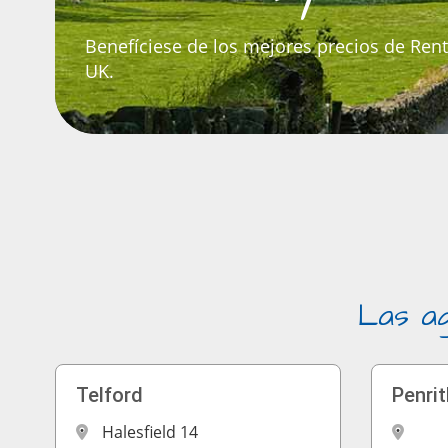
Benefíciese de los mejores precios de Ren
UK.
Las ag
Telford
Penri
Halesfield 14