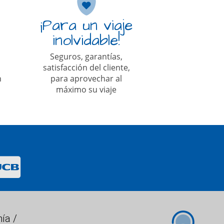
¡Para un viaje
inolvidable!
Seguros, garantías,
satisfacción del cliente,
n
para aprovechar al
máximo su viaje
ía /