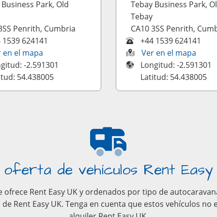
 Business Park, Old
Tebay Business Park, O
Tebay
3SS Penrith, Cumbria
CA10 3SS Penrith, Cumb
 1539 624141
+44 1539 624141
r en el mapa
Ver en el mapa
gitud: -2.591301
Longitud: -2.591301
itud: 54.438005
Latitud: 54.438005
 oferta de vehículos Rent Easy
 ofrece Rent Easy UK y ordenados por tipo de autocaravana. 
 de Rent Easy UK. Tenga en cuenta que estos vehículos no e
alquiler Rent Easy UK.