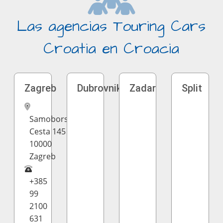
Las agencias Touring Cars
Croatia en Croacia
Zagreb
Dubrovnik
Zadar
Split
Samoborska
Cesta 145 H
10000
Zagreb
+385
99
2100
631