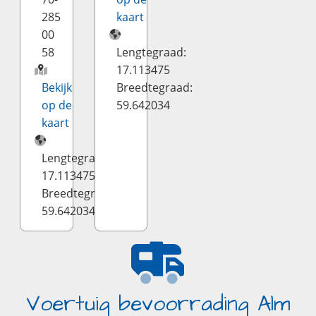
285
kaart
00
58
Lengtegraad:
17.113475
Bekijk
Breedtegraad:
op de
59.642034
kaart
Lengtegraad:
17.113475
Breedtegraad:
59.642034
Voertuig bevoorrading Alm