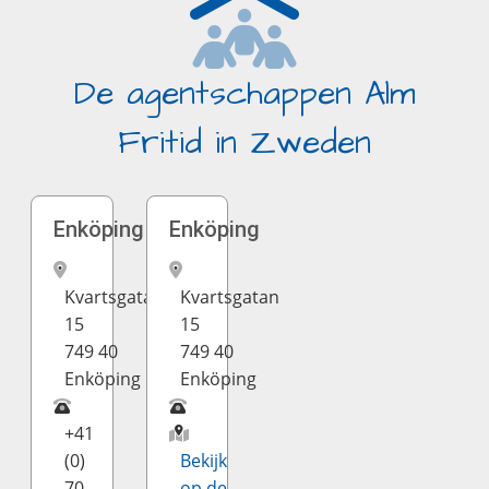
De agentschappen Alm
Fritid in Zweden
Enköping
Enköping
Kvartsgatan
Kvartsgatan
15
15
749 40
749 40
Enköping
Enköping
+41
(0)
Bekijk
70-
op de