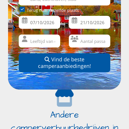
Terug naar dezelfde plaats
Vind de beste
camperaanbiedingen!
Andere
camperverhuurbedrijven in