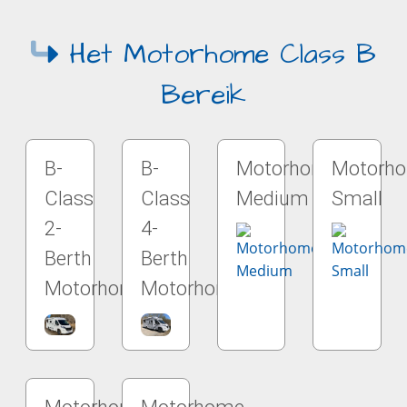
Het Motorhome Class B
Bereik
B-
B-
Motorhome
Motorh
Class
Class
Medium
Small
2-
4-
Berth
Berth
Motorhome
Motorhome