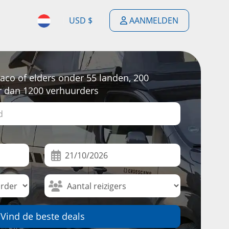
USD $
AANMELDEN
$
ENGLISH
$
ESPAÑOL
co of elders onder 55 landen, 200
£
r dan 1200 verhuurders
DEUTSCH
€
FRANÇAIS
F
PORTUGUÊS
$
NEDERLANDSE
$
ITALIANO
R
Vind de beste deals