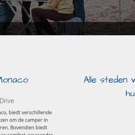
Monaco
Alle steden
hu
Drive
, biedt verschillende
ezen om de camper in
ren. Bovendien biedt
r uw comfort, waaronder