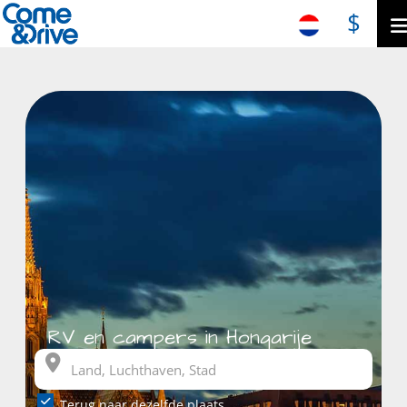
$
RV en campers in Hongarije
Terug naar dezelfde plaats