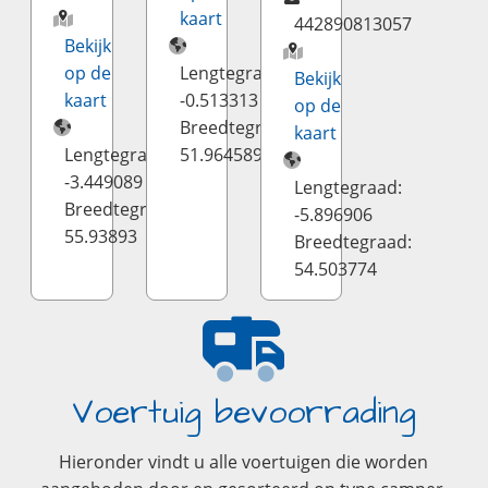
kaart
442890813057
Bekijk
op de
Lengtegraad:
Bekijk
kaart
-0.513313
op de
Breedtegraad:
kaart
Lengtegraad:
51.964589
-3.449089
Lengtegraad:
Breedtegraad:
-5.896906
55.93893
Breedtegraad:
54.503774
Voertuig bevoorrading
Hieronder vindt u alle voertuigen die worden