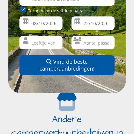
Terug naar dezelfde plaats
Vind de beste
camperaanbiedingen!
Andere
camperverhuurbedrijven in