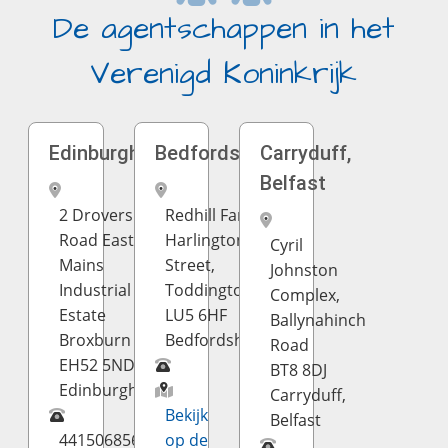
De agentschappen in het
Verenigd Koninkrijk
Edinburgh
Bedfordshire
Carryduff,
Belfast
2 Drovers
Redhill Farm,
Road East
Harlington
Cyril
Mains
Street,
Johnston
Industrial
Toddington
Complex,
Estate
LU5 6HF
Ballynahinch
Broxburn
Bedfordshire
Road
EH52 5ND
BT8 8DJ
Edinburgh
Carryduff,
Bekijk
Belfast
441506856182
op de