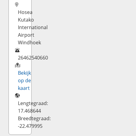
Hosea
Kutako
International
Airport
Windhoek
26462540660
Bekijk
op de
kaart
Lengtegraad:
17.468644
Breedtegraad:
-22.479995