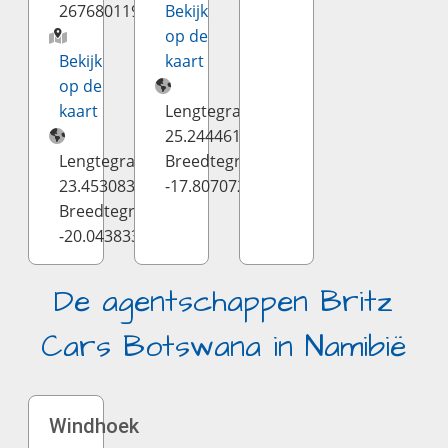
2676801191
Bekijk
op de
Bekijk
kaart
op de
kaart
Lengtegraad:
25.244461
Lengtegraad:
Breedtegraad:
23.453083
-17.807072
Breedtegraad:
-20.043833
De agentschappen Britz
Cars Botswana in Namibië
Windhoek