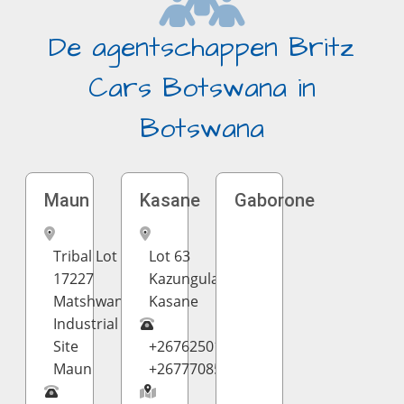
De agentschappen Britz
Cars Botswana in
Botswana
Maun
Kasane
Gaborone
Tribal Lot
Lot 63
17227
Kazungula
Matshwane
Kasane
Industrial
Site
+2676250126,
Maun
+26777085299