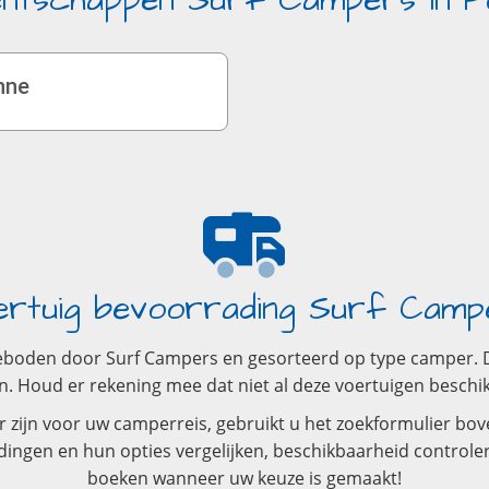
ntschappen Surf Campers in P
nne
ertuig bevoorrading Surf Camp
eboden door Surf Campers en gesorteerd op type camper. De
Houd er rekening mee dat niet al deze voertuigen beschikba
zijn voor uw camperreis, gebruikt u het zoekformulier bove
dingen en hun opties vergelijken, beschikbaarheid controle
boeken wanneer uw keuze is gemaakt!