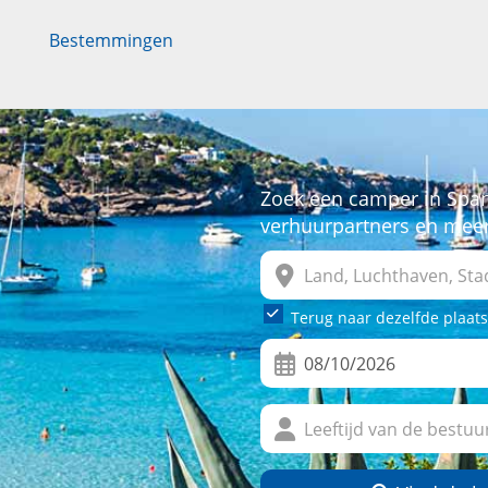
Bestemmingen
Zoek een camper in Span
verhuurpartners en mee
Terug naar dezelfde plaats