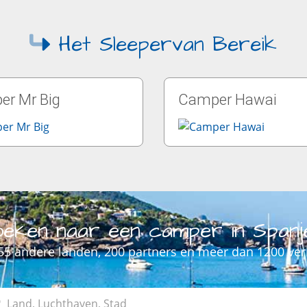
Het Sleepervan Bereik
r Mr Big
Camper Hawai
eken naar een camper in Spanj
 55 andere landen, 200 partners en meer dan 1200 ve