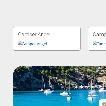
Camper Angel
Campe
Zo
of elders onder