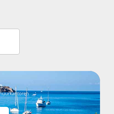
e
rhuurkantoren