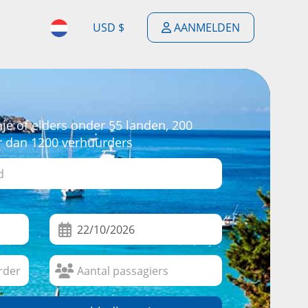
USD $
AANMELDEN
$
ENGLISH
$
ESPAÑOL
£
je of elders onder 55 landen, 200
DEUTSCH
r dan 1200 verhuurders
€
FRANÇAIS
F
PORTUGUÊS
$
NEDERLANDSE
$
ITALIANO
R