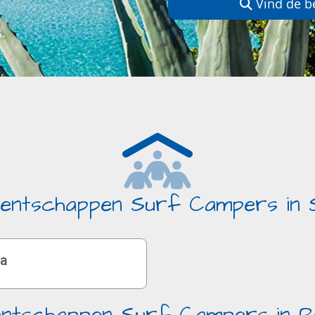
Vind de b
.
entschappen Surf Campers in 
a