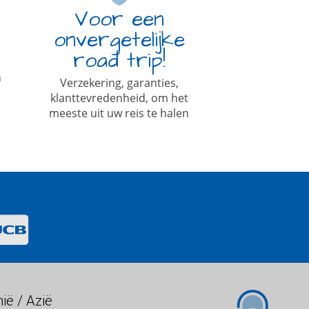
Voor een
onvergetelijke
road trip!
n
Verzekering, garanties,
klanttevredenheid, om het
meeste uit uw reis te halen
ië / Azië