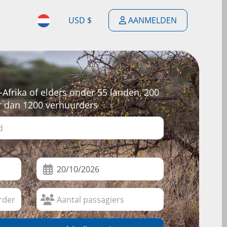
USD $
AANMELDEN
$
ENGLISH
$
ESPAÑOL
£
Afrika of elders onder 55 landen, 200
DEUTSCH
r dan 1200 verhuurders
€
FRANÇAIS
F
PORTUGUÊS
$
NEDERLANDSE
$
ITALIANO
R