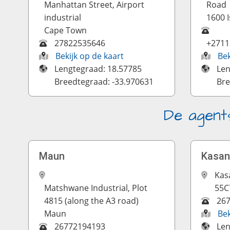
Manhattan Street, Airport
Road
industrial
1600 
Cape Town
27822535646
+2711
Bekijk op de kaart
Bek
Lengtegraad: 18.57785
Len
Breedtegraad: -33.970631
Bre
De agent
Maun
Kasan
Kas
Matshwane Industrial, Plot
55C
4815 (along the A3 road)
26
Maun
Bek
26772194193
Len