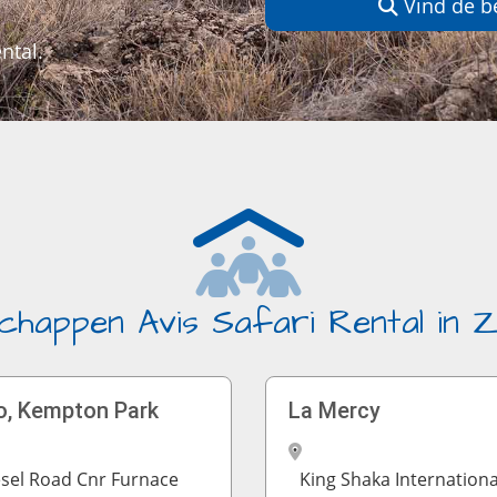
Vind de b
ntal.
chappen Avis Safari Rental in Z
o, Kempton Park
La Mercy
esel Road Cnr Furnace
King Shaka Internationa