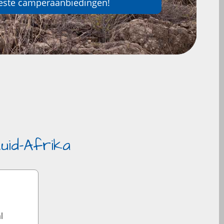
este camperaanbiedingen!
uid-Afrika
l