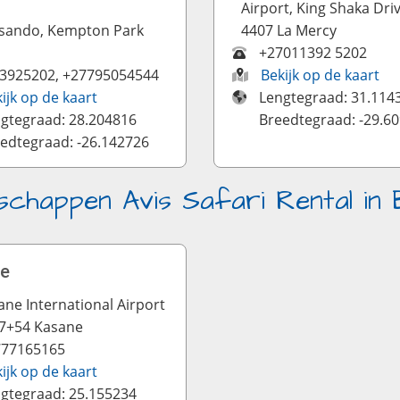
Airport, King Shaka Dri
Isando, Kempton Park
4407 La Mercy
+27011392 5202
3925202, +27795054544
Bekijk op de kaart
ijk op de kaart
Lengtegraad: 31.114
gtegraad: 28.204816
Breedtegraad: -29.6
edtegraad: -26.142726
schappen Avis Safari Rental in
e
ane International Airport
7+54 Kasane
777165165
ijk op de kaart
gtegraad: 25.155234