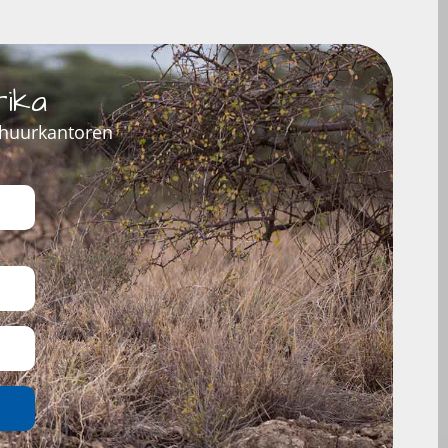
rika
rhuurkantoren