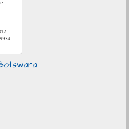
ve
312
09974
 Botswana