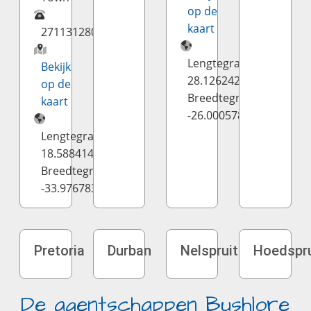
op de
kaart
27113128084
Lengtegraad:
Bekijk
28.126242
op de
Breedtegraad:
kaart
-26.000578
Lengtegraad:
18.588414
Breedtegraad:
-33.976783
Pretoria
Durban
Nelspruit
Hoedspru
De agentschappen Bushlore