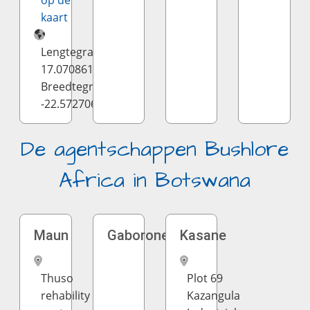
op de
kaart
Lengtegraad:
17.070861
Breedtegraad:
-22.572706
De agentschappen Bushlore
Africa in Botswana
Maun
Gaborone
Kasane
Thuso
Plot 69
rehability
Kazangula