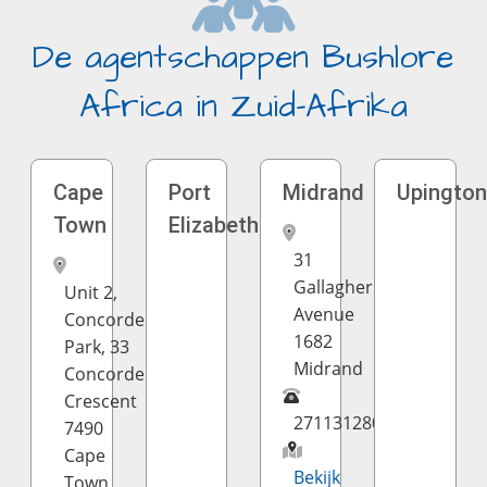
De agentschappen Bushlore
Africa in Zuid-Afrika
Cape
Port
Midrand
Upingto
Town
Elizabeth
31
Gallagher
Unit 2,
Avenue
Concorde
1682
Park, 33
Midrand
Concorde
Crescent
27113128084
7490
Cape
Bekijk
Town