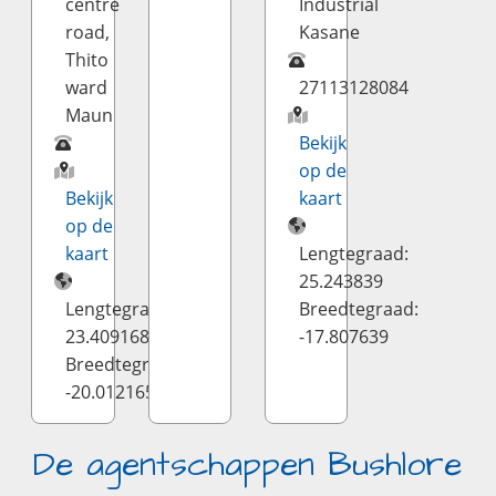
centre
Industrial
road,
Kasane
Thito
ward
27113128084
Maun
Bekijk
op de
Bekijk
kaart
op de
kaart
Lengtegraad:
25.243839
Lengtegraad:
Breedtegraad:
23.409168
-17.807639
Breedtegraad:
-20.012165
De agentschappen Bushlore