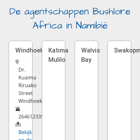
De agentschappen Bushlore
Africa in Namibië
Windhoek
Katima
Walvis
Swakop
Mulilo
Bay
Dr.
Kuaima
Riruako
Street
Windhoek
26461233599
Bekijk