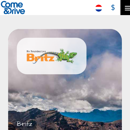
$
Britz