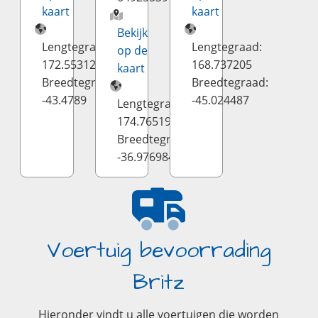
kaart
kaart
Bekijk
Lengtegraad:
Lengtegraad:
op de
172.553126
168.737205
kaart
Breedtegraad:
Breedtegraad:
-43.4789
-45.024487
Lengtegraad:
174.7651995
Breedtegraad:
-36.9769841
Voertuig bevoorrading
Britz
Hieronder vindt u alle voertuigen die worden