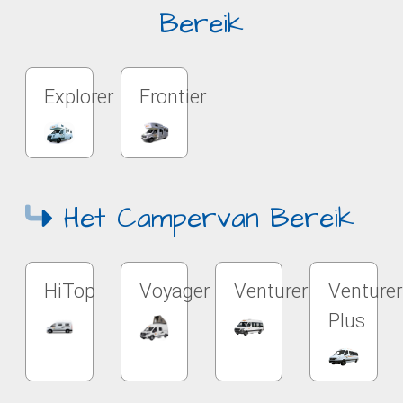
Bereik
Explorer
Frontier
Het Campervan Bereik
HiTop
Voyager
Venturer
Venturer
Plus