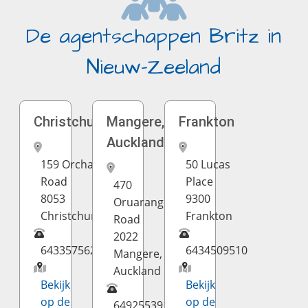
De agentschappen Britz in
Nieuw-Zeeland
Christchurch
Mangere,
Frankton
Auckland
159 Orchard
50 Lucas
Road
Place
470
8053
9300
Oruarangi
Christchurch
Frankton
Road
2022
6433575624
6434509510
Mangere,
Auckland
Bekijk
Bekijk
op de
op de
6492553910