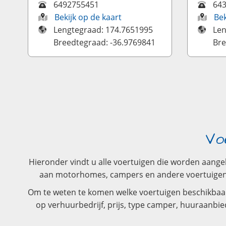
6492755451
64
Bekijk op de kaart
Bek
Lengtegraad: 174.7651995
Len
Breedtegraad: -36.9769841
Bre
Vo
Hieronder vindt u alle voertuigen die worden aang
aan motorhomes, campers en andere voertuigen. H
Om te weten te komen welke voertuigen beschikbaar 
op verhuurbedrijf, prijs, type camper, huuraanbie