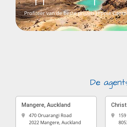
Profiteer van de beste prijzen Hippie Camp
De agent
Mangere, Auckland
Chris
470 Oruarangi Road
159
2022 Mangere, Auckland
805