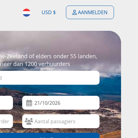
USD $
AANMELDEN
$
ENGLISH
$
ESPAÑOL
£
w-Zeeland of elders onder 55 landen,
DEUTSCH
 meer dan 1200 verhuurders
€
FRANÇAIS
F
PORTUGUÊS
$
NEDERLANDSE
$
ITALIANO
R