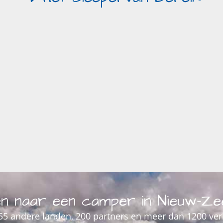
n naar een camper in Nieuw-Ze
 55 andere landen, 200 partners en meer dan 1200 ve