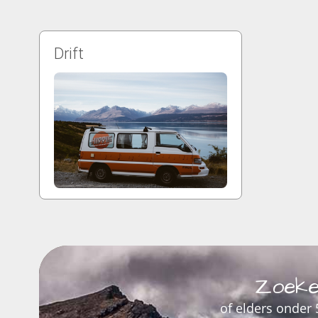
Drift
Zoeke
of elders onder