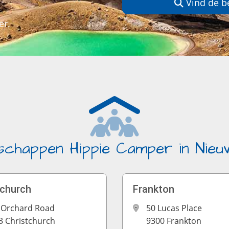
Vind de b
er.
schappen Hippie Camper in Nieu
tchurch
Frankton
 Orchard Road
50 Lucas Place
3 Christchurch
9300 Frankton