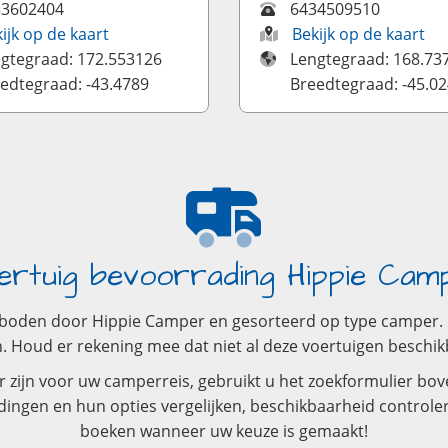
33602404
6434509510
ijk op de kaart
Bekijk op de kaart
gtegraad: 172.553126
Lengtegraad: 168.73
edtegraad: -43.4789
Breedtegraad: -45.0
ertuig bevoorrading Hippie Cam
eboden door Hippie Camper en gesorteerd op type camper. De
oud er rekening mee dat niet al deze voertuigen beschikba
zijn voor uw camperreis, gebruikt u het zoekformulier bove
dingen en hun opties vergelijken, beschikbaarheid controle
boeken wanneer uw keuze is gemaakt!