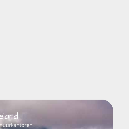
eland
rhuurkantoren